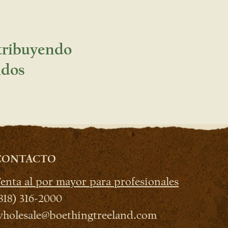
stribuyendo
idos
CONTACTO
enta al por mayor para profesionales
818) 316-2000
holesale@boethingtreeland.com