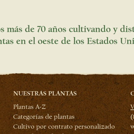
 más de 70 años cultivando y di
ntas en el oeste de los Estados Un
NUESTRAS PLANTAS
Plantas A-Z
V
Categorías de plantas
(
Cultivo por contrato personalizado
w