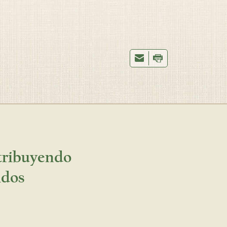
stribuyendo
idos