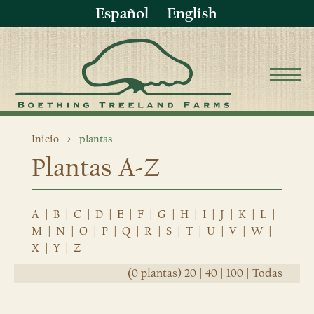
Español
English
Inicio
plantas
Plantas A-Z
A
|
B
|
C
|
D
|
E
|
F
|
G
|
H
|
I
|
J
|
K
|
L
|
M
|
N
|
O
|
P
|
Q
|
R
|
S
|
T
|
U
|
V
|
W
|
X
|
Y
|
Z
(0 plantas)
20
|
40
|
100
|
Todas