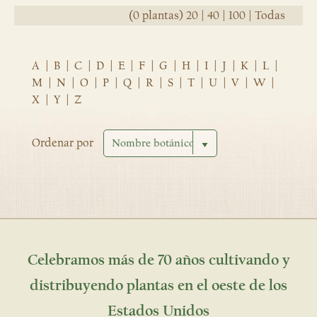
(0 plantas)
20
|
40
|
100
|
Todas
A
|
B
|
C
|
D
|
E
|
F
|
G
|
H
|
I
|
J
|
K
|
L
|
M
|
N
|
O
|
P
|
Q
|
R
|
S
|
T
|
U
|
V
|
W
|
X
|
Y
|
Z
Ordenar por
Celebramos más de 70 años cultivando y
distribuyendo plantas en el oeste de los
Estados Unidos