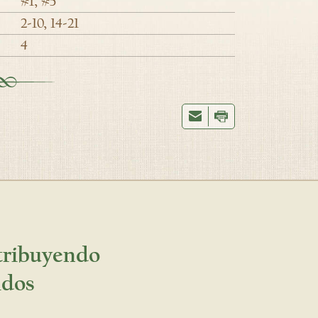
#1, #5
2-10, 14-21
4
stribuyendo
idos