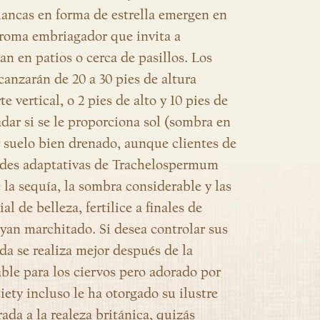
blancas en forma de estrella emergen en
aroma embriagador que invita a
n en patios o cerca de pasillos. Los
canzarán de 20 a 30 pies de altura
e vertical, o 2 pies de alto y 10 pies de
adar si se le proporciona sol (sombra en
y suelo bien drenado, aunque clientes de
ades adaptativas de Trachelospermum
la sequía, la sombra considerable y las
 de belleza, fertilice a finales de
ayan marchitado. Si desea controlar sus
da se realiza mejor después de la
ble para los ciervos pero adorado por
iety incluso le ha otorgado su ilustre
rada a la realeza británica, quizás