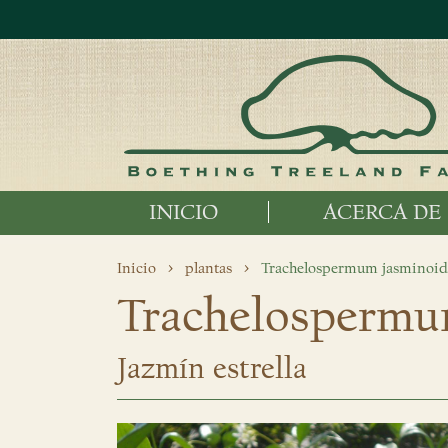
INICIO
ACERCA DE
Inicio
plantas
Trachelospermum jasminoid
Trachelospermu
Jazmín estrella